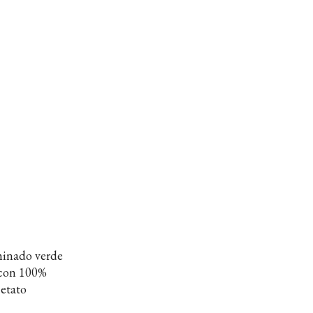
minado verde
2 con 100%
cetato