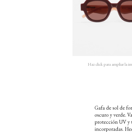
Haz click para ampliar la 
Gafa de sol de f
oscuro y verde. V
protección UV y t
incorporadas. H